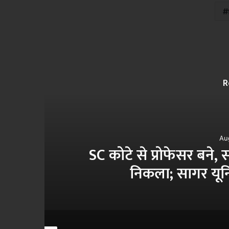
R
Au
ड
SC कोटे से प्रोफेसर बने, स
निकला; सागर यूनि