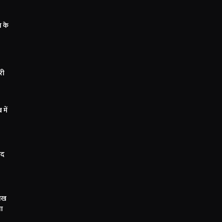
 के
ारी
में
ाद
लाख
या