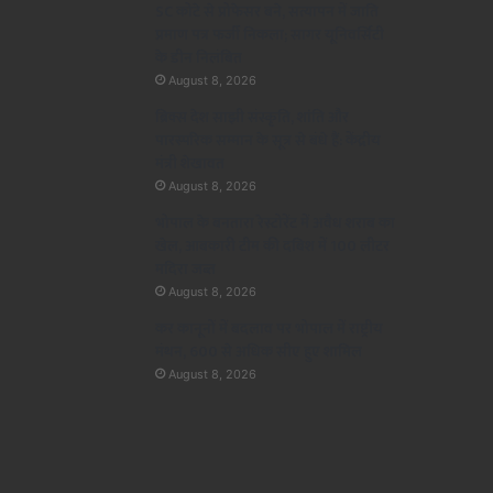
SC कोटे से प्रोफेसर बने, सत्यापन में जाति
प्रमाण पत्र फर्जी निकला; सागर यूनिवर्सिटी
के डीन निलंबित
August 8, 2026
ब्रिक्स देश साझी संस्कृति, शांति और
पारस्परिक सम्मान के सूत्र से बंधे हैं: केंद्रीय
मंत्री शेखावत
August 8, 2026
भोपाल के बनतारा रेस्टोरेंट में अवैध शराब का
खेल, आबकारी टीम की दबिश में 100 लीटर
मदिरा जब्त
August 8, 2026
कर कानूनों में बदलाव पर भोपाल में राष्ट्रीय
मंथन, 600 से अधिक सीए हुए शामिल
August 8, 2026