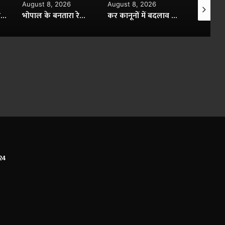
August 8, 2026
August 8, 2026
August 8,
ब्रिक्स देश साझी संस्कृति, शांति और पारस्परिक सम्मान के सूत्र से बंधे हैं: केंद्रीय मंत्री शेखावत
भोपाल के बनतारा रेस्टोरेंट में अवैध शराब का खेल, आबकारी टीम की दबिश में 100 लीटर मदिरा जब्त
कर कानूनों में बदलाव पर भोपाल में राष्ट्रीय मंथन, 600 से अधिक सीए हुए शामिल
 24