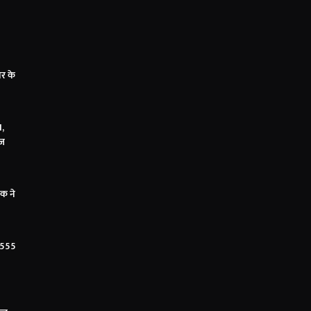
ार के
N,
ाज
मक ने
, 555