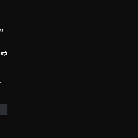
 25
 बड़ी
,