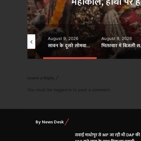
जनसेवा श
ugust 9, 2026
August 9, 2026
August 9, 2026
सावन के दूसरे सोमवार चांदी की पालकी में निकलेंगे बाबा महाकाल, हाथी पर होगा शाही सवारी का स्वरूप
भितरवार में बिजली समस्याओं का मौके पर समाधान, विशेष जनसेवा शिविर में मिली राहत
Leave a Reply
You must be
logged in
to post a comment.
By News Desk
सवाई माधोपुर से MP जा रही थी DAP की 