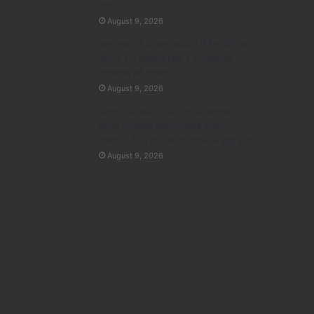
राहत
August 9, 2026
MP PWD में प्रमोशन फाइलों में हेराफेरी का
आरोप, PS सुखवीर सिंह ने SO दयानंद
उपाध्याय को हटाया
August 9, 2026
Amrit Bharat Station Scheme: 20
करोड़ से चमका शिवपुरी रेलवे स्टेशन,
एयरपोर्ट जैसी हाईटेक सुविधाओं से हुआ लैस
August 9, 2026
मध्य्प्रदेश
August 9, 2026
MP PWD में प्रमोशन फाइलों में हेरा