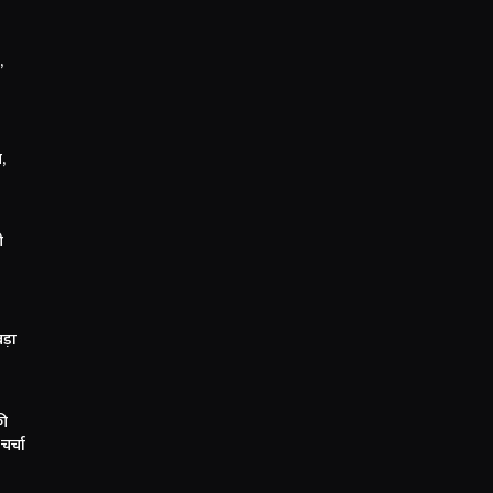
,
ल,
ी
बड़ा
की
चर्चा