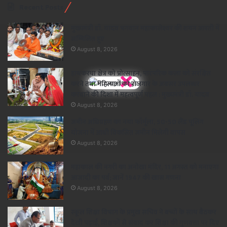
Recent Posts
मुख्यमंत्री डॉ. यादव भगवान महाकालेश्‍वर की शयन आरती में
सम्मिलित हुए
August 8, 2026
×
हाथकरघा क्षेत्र को प्रोत्साहन, पारंपरिक कला को संरक्षित
करने तथा महिलाओं को रोजगार के अवसर उपलब्धर
करवाने की दिशा में महत्वपूर्ण पहल : मुख्यमंत्री डॉ. यादव
August 8, 2026
जमीन अधिग्रहण का नया फॉर्मूला, 50-50 लैंड पूलिंग
योजना में आधी विकसित जमीन मिलेगी वापस
August 8, 2026
महाकाल की नगरी का अनोखा मंदिर, 11 अगस्त को मनाएगा
आजादी का पर्व; जानें 1947 की खास गणना
August 8, 2026
स्कूल शिक्षा विभाग के प्रमुख सचिव ने बच्चों के साथ बैठकर
देखी पढ़ाई, शिक्षकों से संवाद कर शिक्षा की गुणवत्ता पर दिए