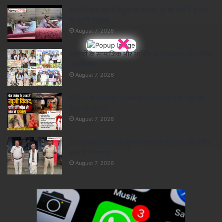
चलती स्कूल बस में बंदूक का आतंक, सुरक्षा गार्ड ने ड्राइवर
पर तानी राइफल..
August 7, 2026
×
श्रमिकों के सामाजिक और आर्थिक सशक्तिकरण को सर्वाेच्च
प्राथमिकता..
August 7, 2026
कोरिया में पति-पत्नी के विवाद का दर्दनाक अंत, पत्नी पर
हत्या का आरोप..
August 7, 2026
रायगढ़ डबल मर्डर और दुष्कर्म कांड का खुलासा, 65 वर्षीय
आरोपी गिरफ्तार..
August 7, 2026