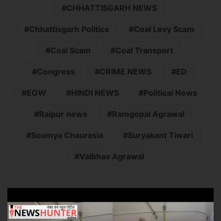
CHHATTISGARH NEWS
Chhattisgarh Politics
Coal Levy Scam
Coal Scam
Coal Transport
Congress
CRIME NEWS
ED
EOW
HINDI NEWS
Political News
Raipur news
Ramgopal Agrawal
Soumya Chaurasia
Suryakant Tiwari
Vaibhav Agrawal