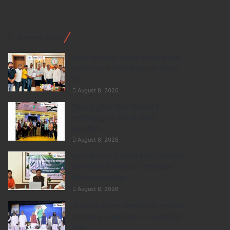
Recent Posts
पर्यटन मंत्री राजेश अग्रवाल से ग्लोबल ट्रैवल
एसोसिएशन के प्रतिनिधिमंडल की सौजन्य
भेंट..
August 8, 2026
ट्रैवल एंड टूरिज्म फेयर गांधीनगर में
छत्तीसगढ़ टूरिज्म बोर्ड की प्रभावी
सहभागिता..
August 8, 2026
राशन की कतार से मिलेगी मुक्ति, बायोमेट्रिक
प्रमाणीकरण के जरिए 24×7 घंटे खाद्यान्न-
मंत्री दयालदास बघेल..
August 8, 2026
सेन समाज सनातन परंपराओं और सामाजिक
समरसता का मजबूत आधार : CM विष्णु देव
साय..