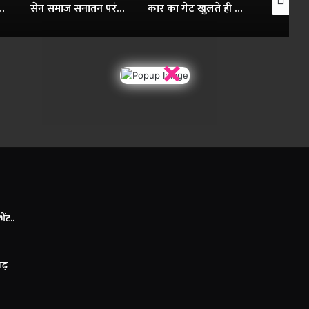
प्रमाणीकरण के जरिए 24×7 घंटे खाद्यान्न- मंत्री दयालदास बघेल..
सेन समाज सनातन परंपराओं और सामाजिक समरसता का मजबूत आधार : CM विष्णु देव साय..
कार का गेट खुलते ही सड़क पर गिरा बाइक सवार, पिकअप ने रौंदा..
×
ंट..
सगढ़