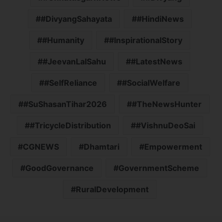
#DivyangSahayata
#HindiNews
#Humanity
#InspirationalStory
#JeevanLalSahu
#LatestNews
#SelfReliance
#SocialWelfare
#SuShasanTihar2026
#TheNewsHunter
#TricycleDistribution
#VishnuDeoSai
CGNEWS
Dhamtari
Empowerment
GoodGovernance
GovernmentScheme
RuralDevelopment