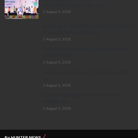
पौधा, वन महोत्सव-2026 का हुआ शुभारंभ..
August 5, 2026
वित्त मंत्री ओ.पी. चौधरी ने किया सम्मानित, 13,912 आवेदनों
के सफल निराकरण से बनाया रिकॉर्ड..
August 5, 2026
डीजी जेल हिमांशु गुप्ता ने बिलासपुर केंद्रीय जेल का किया
आकस्मिक निरीक्षण..
August 5, 2026
रायपुर में सनसनी: तीन साल पुराने प्रेम संबंध का दर्दनाक
अंत..
August 5, 2026
नवजात का पहला सुरक्षा कवच- स्तनपान और इसका
सामाजिक महत्व..
August 5, 2026
By HUNTER NEWS