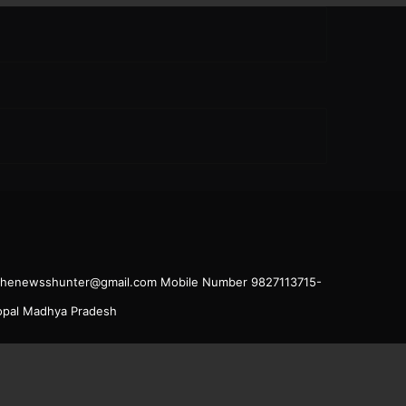
il.thenewsshunter@gmail.com Mobile Number 9827113715-
hopal Madhya Pradesh