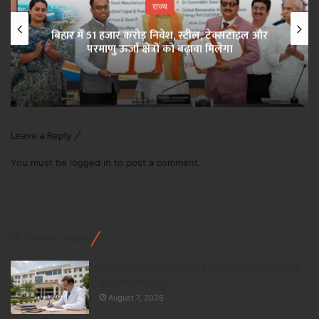
राज्य
बिहार में 51 हजार करोड़ निवेश, स्टील, टेक्सटाइल और
परमाणु ऊर्जा क्षेत्रों को बढ़ावा मिलेगा
Leave a Reply
You must be
logged in
to post a comment.
Recent Posts
राजस्थान में मेडिकल कॉलेज प्राचार्य नियुक्ति नियम बदले,
उम्र सीमा समाप्त हुई
August 7, 2026