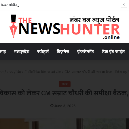
म फेयर गांधीनगर में छत्तीसगढ़ टूरिज्म बोर्ड की प्रभावी सहभागिता..
सगढ़
मध्य्प्रदेश
स्पोर्ट्स
बिज़नेस
एंटरटेनमेंट
टेक एंड साइंस
me
/
राज्य
/
बिहार में औद्योगिक विकास को लेकर CM सम्राट चौधरी की समीक्षा बैठक, निवेश बढ़ान
राज्य
 विकास को लेकर CM सम्राट चौधरी की समीक्षा बैठक, 
June 3, 2026