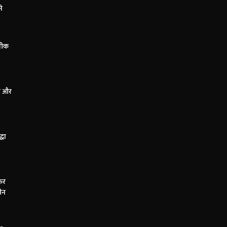
े
कनीक
ंस और
्धा
िर
तीन