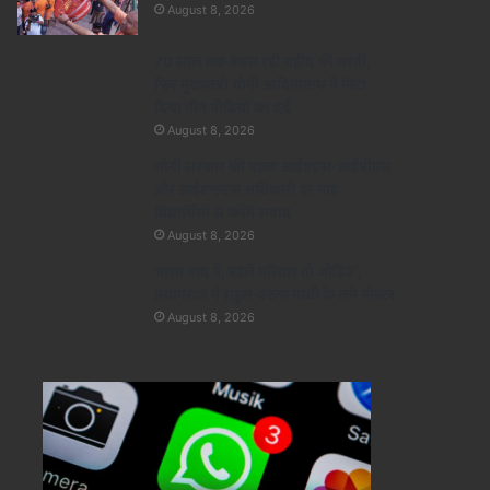
August 8, 2026
70 साल तक बेबस रही शहीद की धरती,
फिर मुख्यमंत्री योगी आदित्यनाथ ने मिटा
दिया तीन पीढ़ियों का दर्द
August 8, 2026
योगी सरकार की पहलः आईएएस-आईपीएस
और आईएफएस अधिकारी हर माह
विद्यार्थियों से करेंगे संवाद
August 8, 2026
भारत बाद में, पहले परिवार तो जोड़िए’,
प्रयागराज में राहुल-वरुण गांधी के लगे पोस्टर
August 8, 2026