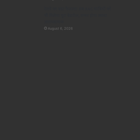
रेलवे का बड़ा फैसला! अब RAC यात्रियों को
भी मिलेगा पूरा बेडरोल, सफर होगा ज्यादा
आरामदायक
August 6, 2026
राज्य
August 6, 2026