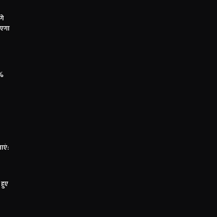
गे
ाएगा
0%
ाएं:
हुए