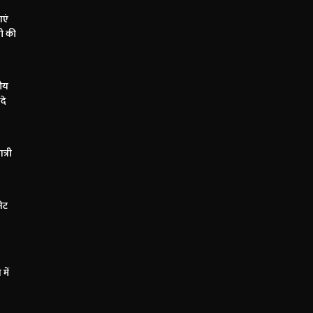
ाएं
पी की
तीय
दे
त्री
नेट
में