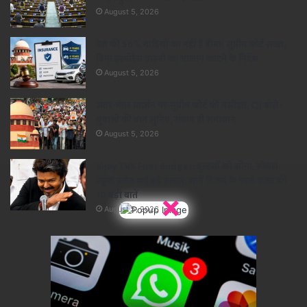
August 5, 2026
देश की 56% गाड़ियों का नहीं है बीमा! सुप्रीम कोर्ट सख्त,
बिना इंश्योरेंस वाहनों का चालान काटने के निर्देश
August 5, 2026
जंतर-मंतर प्रदर्शन पर सुप्रीम कोर्ट की नसीहत, CJI बोले-
युवाओं की बात सुनिए, संवाद ही समाधान
August 5, 2026
Vijay TVK First Budget: दुल्हनों को सोना, स्पेशल
स्कूल समेत कई बड़े ऐलान; जानें विजय के पहले बजट की
×
10 बड़ी बातें
August 5, 2026