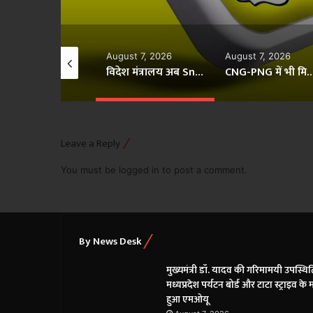
gust 7, 2026
August 7, 2026
August 7, 2026
UPI पर चार्ज लगेगा या नहीं? RBI ने अफवाहों पर लगाई रोक, बताई पूरी सच्चाई
विदेश मंत्रालय अब Snapchat पर, जेन-Z तक पहुंच बनाने की दिशा में सरकार का बड़ा कदम
CNG-PNG में भी मिलेगी बायोगैस! ₹20,000 करोड़ की GOBAR-Dhan योजना को
Leave a Reply
You must be
logged in
to post a comment.
By News Desk
मुख्यमंत्री डॉ. यादव की गरिमामयी उपस्थिति
मध्यप्रदेश पर्यटन बोर्ड और टाटा स्ट्राइव के 
हुआ एमओयू