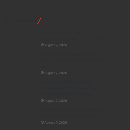
Recent Posts
UPI पर चार्ज लगेगा या नहीं? RBI ने
अफवाहों पर लगाई रोक, बताई पूरी सच्चाई
August 7, 2026
विदेश मंत्रालय अब Snapchat पर, जेन-Z
तक पहुंच बनाने की दिशा में सरकार का बड़ा
कदम
August 7, 2026
CNG-PNG में भी मिलेगी बायोगैस!
₹20,000 करोड़ की GOBAR-Dhan
योजना को कैबिनेट की मंजूरी संभव
August 7, 2026
PM मोदी की विदेश यात्राओं पर कितना हुआ
खर्च? सरकार ने संसद में दिए पूरे आंकड़े
August 7, 2026