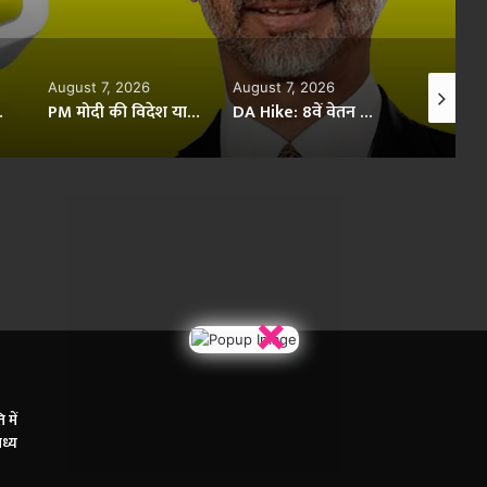
August 7, 2026
August 7, 2026
August 7,
 कैबिनेट की मंजूरी संभव
PM मोदी की विदेश यात्राओं पर कितना हुआ खर्च? सरकार ने संसद में दिए पूरे आंकड़े
DA Hike: 8वें वेतन आयोग से पहले कर्मचारियों को बड़ा तोहफा, महंगाई भत्ता बढ़कर 63% होगा
×
 में
मध्य