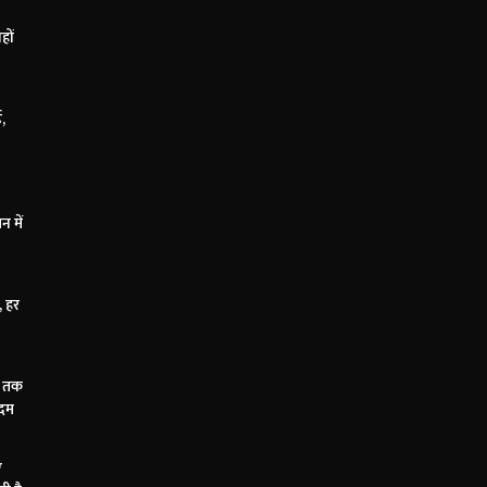
हों
ड,
 में
, हर
Z तक
कदम
ए