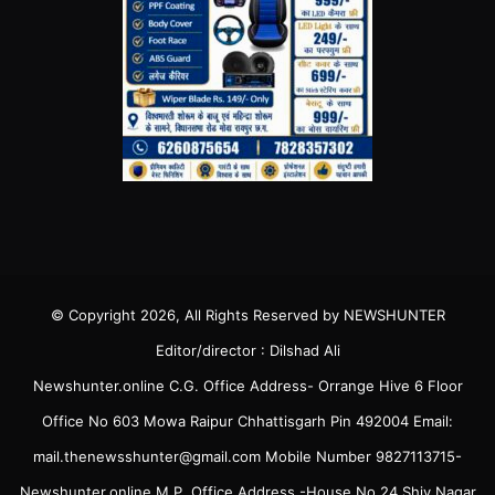
© Copyright 2026, All Rights Reserved by NEWSHUNTER
Editor/director : Dilshad Ali
Newshunter.online C.G. Office Address- Orrange Hive 6 Floor
Office No 603 Mowa Raipur Chhattisgarh Pin 492004 Email:
mail.thenewsshunter@gmail.com Mobile Number 9827113715-
Newshunter.online M.P. Office Address -House No 24 Shiv Nagar