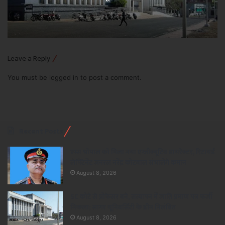
Leave a Reply
You must be
logged in
to post a comment.
Recent Posts
एम्स भोपाल को मिला नया एग्जीक्यूटिव डायरेक्टर, रिटायर्ड
लेफ्टिनेंट जनरल नरेंद्र कोटवाल संभालेंगे कमान
August 8, 2026
SC कोटे से प्रोफेसर बने, सत्यापन में जाति प्रमाण पत्र फर्जी
निकला; सागर यूनिवर्सिटी के डीन निलंबित
August 8, 2026