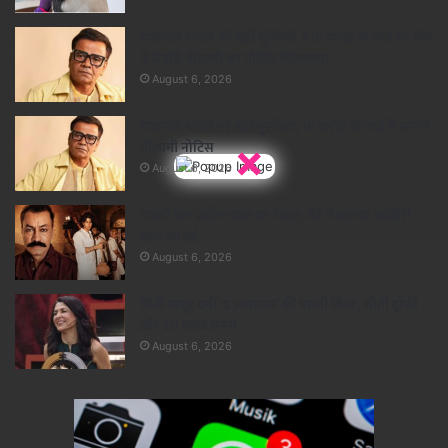
राजपाल यादव की बढ़ीं मुश्किलें, ₹16 करोड़ के कर्ज पर बैंक
ने संपत्ति नीलामी का नोटिस चिपकाया
August 6, 2026
राजपाल यादव पर बढ़ी मुसीबत, 16 करोड़ के कर्ज में संपत्ति
×
नीलामी नोटिस
August 6, 2026
गजनी फेम प्रदीप रावत का निधन, बेटे ने बताया आखिरी
पलों का दर्द
August 6, 2026
मिनी माथुर बनीं ‘द अलायंस’ की पहली विनर, जीती ट्रॉफी
और 50 लाख रुपये
August 6, 2026