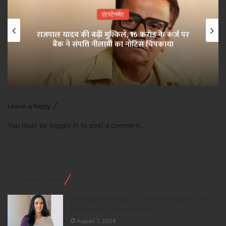
एंटरटेनमेंट
राजपाल यादव की बढ़ीं मुश्किलें, ₹16 करोड़ के कर्ज पर
बैंक ने संपत्ति नीलामी का नोटिस चिपकाया
Leave a Reply
You must be
logged in
to post a comment.
Recent Posts
‘काश वह तानाशाह होते…’ PM मोदी के समर्थन में अनुपमा
फेम रुपाली गांगुली का बड़ा बयान
August 7, 2026