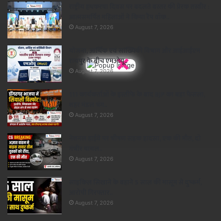
राष्ट्रीय हथकरघा दिवस पर बदलते बस्तर की प्रेरक तस्वीर :
आत्मसमर्पित महिलाओं ने किया रैंप वॉक..
August 7, 2026
योजना, आर्थिक एवं सांख्यिकी विभाग और आईआईएम
×
रायपुर के बीच एमओयू..
August 7, 2026
111 कार्यकर्ताओं के इस्तीफे के बाद BJP का बड़ा फैसला,
शहर मंडल भंग..
August 7, 2026
नेशनल हाईवे पर भीषण सड़क हादसा, एक की मौत, दो
गंभीर घायल..
August 7, 2026
साइकिल सिखाने के बहाने 5 साल की मासूम से दुष्कर्म,
आरोपी गिरफ्तार..
August 7, 2026