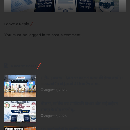
Leave a Reply
You must be
logged in
to post a comment.
Recent Posts
राष्ट्रीय हथकरघा दिवस पर बदलते बस्तर की प्रेरक तस्वीर :
आत्मसमर्पित महिलाओं ने किया रैंप वॉक..
August 7, 2026
योजना, आर्थिक एवं सांख्यिकी विभाग और आईआईएम
रायपुर के बीच एमओयू..
August 7, 2026
111 कार्यकर्ताओं के इस्तीफे के बाद BJP का बड़ा फैसला,