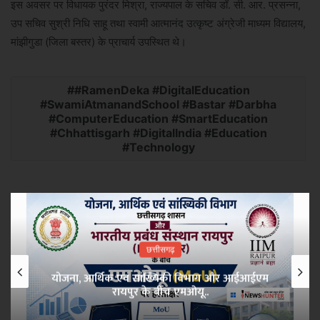
इस अवसर पर विधायक पुरंदर मिश्रा, राज्यपाल के सचिव डॉ. सी. आर. प्रसन्ना,
उप सचिव सुश्री निधि साहू तथा स्वामी आत्मानंद उत्कृष्ट अंग्रेजी माध्यम विद्यालय,
मांझीगुडा (जिला बस्तर) के प्राचार्य उपस्थित थे।
#RamenDeka #DigitalEducation
#SwamiAtmanandSchool #Bastar #Darbha
#ComputerEducation #SmartEducation
#Chhattisgarh #DigitalIndia #Education
#Technology
छत्तीसगढ़
योजना, आर्थिक एवं सांख्यिकी विभाग और आईआईएम
रायपुर के बीच एमओयू..