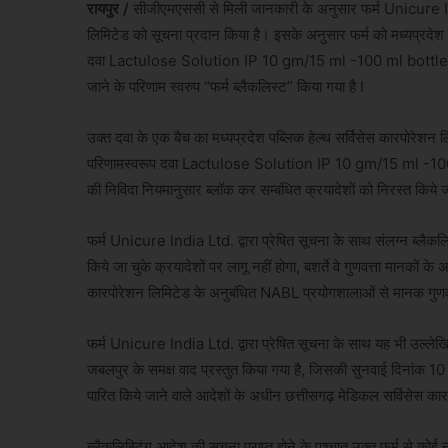
रायपुर /
सीजीएमएससी से मिली जानकारी के अनुसार फर्म Unicure In
लिमिटेड को सूचना प्रदान किया है। इसके अनुसार फर्म को मध्यप्रदेश 
दवा Lactulose Solution IP 10 gm/15 ml -100 ml bottle के 3 बै
जाने के परिणाम स्वरुप “फर्म ब्लैकलिस्ट” किया गया है I
उक्त दवा के एक बैच का मध्यप्रदेश पब्लिक हेल्थ सर्विसेस कारपोरेशन लि
परिणामस्वरूप दवा Lactulose Solution IP 10 gm/15 ml -100 m
की निविदा नियमानुसार ब्लॉक कर सम्बंधित क्रयादेशों को निरस्त किये ज
फर्म Unicure India Ltd. द्वारा प्रेषित सूचना के साथ संलग्न ब्लैकलिस
किये जा चुके क्रयादेशों पर लागू नहीं होगा, बशर्ते वे गुणवत्ता मानकों के
कारपोरेशन लिमिटेड के अनुबंधित NABL प्रयोगशालाओं से मानक गुणवत्त
फर्म Unicure India Ltd. द्वारा प्रेषित सूचना के साथ यह भी उल्लेखित
जबलपुर के समक्ष वाद प्रस्तुत किया गया है, जिसकी सुनवाई दिनांक 10 
पारित किये जाने वाले आदेशों के अधीन छत्तीसगढ़ मेडिकल सर्विसेस कारप
ब्लैकलिस्टिंग आदेश की सूचना प्राप्त होने के पश्चात उक्त फर्म से क