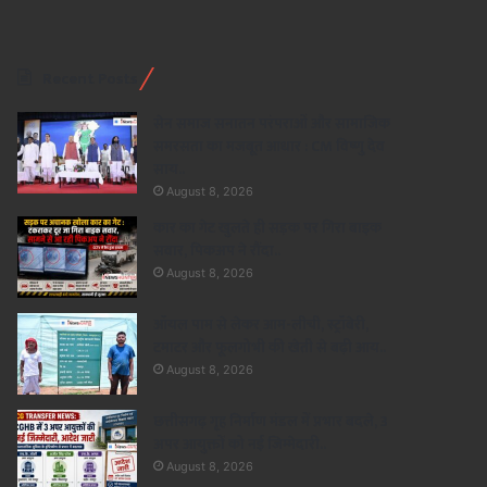
Recent Posts
सेन समाज सनातन परंपराओं और सामाजिक
समरसता का मजबूत आधार : CM विष्णु देव
साय..
August 8, 2026
कार का गेट खुलते ही सड़क पर गिरा बाइक
सवार, पिकअप ने रौंदा..
August 8, 2026
ऑयल पाम से लेकर आम-लीची, स्ट्रॉबेरी,
टमाटर और फूलगोभी की खेती से बढ़ी आय..
August 8, 2026
छत्तीसगढ़ गृह निर्माण मंडल में प्रभार बदले, 3
अपर आयुक्तों को नई जिम्मेदारी..
August 8, 2026