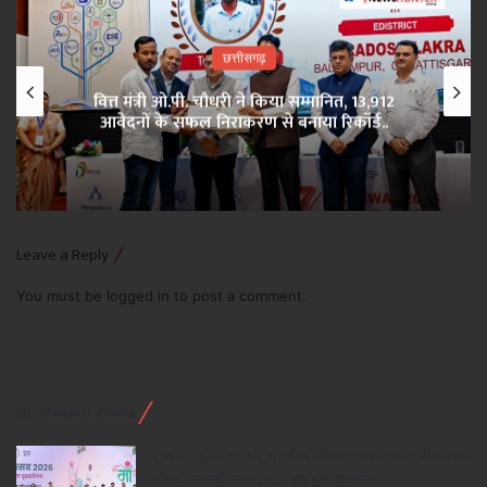
छत्तीसगढ़
वित्त मंत्री ओ.पी. चौधरी ने किया सम्मानित, 13,912
आवेदनों के सफल निराकरण से बनाया रिकॉर्ड..
Leave a Reply
You must be
logged in
to post a comment.
Recent Posts
CM विष्णुदेव साय ने अपनी माँ के नाम पर लगाया पीपल का
पौधा, वन महोत्सव-2026 का हुआ शुभारंभ..