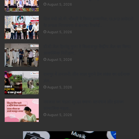
August 5, 2026
वित्त मंत्री ओ.पी. चौधरी ने किया सम्मानित, 13,912 आवेदनों
के सफल निराकरण से बनाया रिकॉर्ड..
August 5, 2026
डीजी जेल हिमांशु गुप्ता ने बिलासपुर केंद्रीय जेल का किया
आकस्मिक निरीक्षण..
August 5, 2026
रायपुर में सनसनी: तीन साल पुराने प्रेम संबंध का दर्दनाक
अंत..
August 5, 2026
नवजात का पहला सुरक्षा कवच- स्तनपान और इसका
सामाजिक महत्व..
August 5, 2026