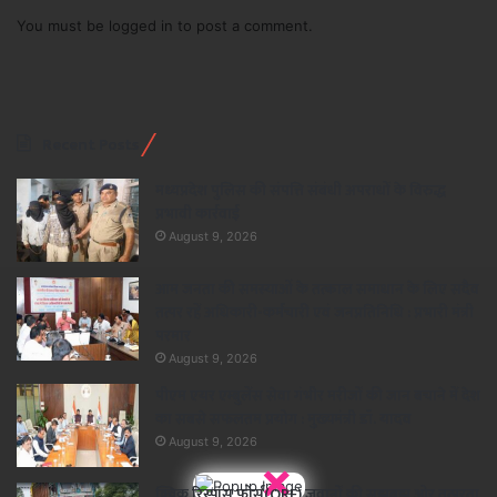
You must be
logged in
to post a comment.
Recent Posts
मध्यप्रदेश पुलिस की संपत्ति संबंधी अपराधों के विरुद्ध
प्रभावी कार्रवाई
August 9, 2026
आम जनता की समस्याओं के तत्काल समाधान के लिए सदैव
तत्पर रहें अधिकारी-कर्मचारी एवं जनप्रतिनिधि : प्रभारी मंत्री
परमार
August 9, 2026
पीएम एयर एम्बुलेंस सेवा गंभीर मरीजों की जान बचाने में देश
का सबसे सफलतम प्रयोग : मुख्यमंत्री डॉ. यादव
August 9, 2026
×
क्विक रिस्पांस फोर्स(QRF) जवानों की सूझबूझ ओर तत्परता