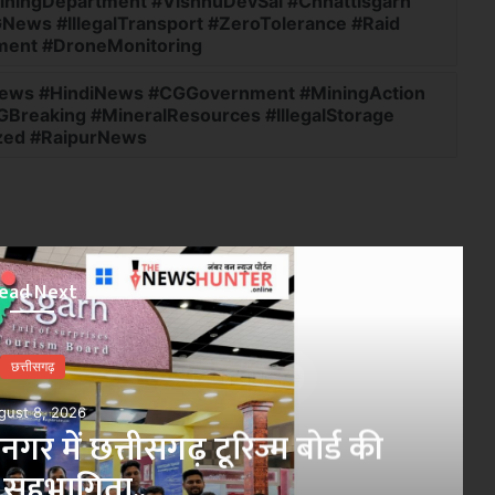
MiningDepartment #VishnuDevSai #Chhattisgarh
ews #IllegalTransport #ZeroTolerance #Raid
ment #DroneMonitoring
tNews #HindiNews #CGGovernment #MiningAction
Breaking #MineralResources #IllegalStorage
zed #RaipurNews
ead Next
×
छत्तीसगढ़
August 8, 2026
मुक्ति, बायोमेट्रिक प्रमाणीकरण के
्यान्न- मंत्री दयालदास बघेल..