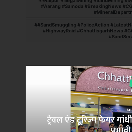
#Raipur #IllegalMining #SandMining #
#Aarang #Samoda #BreakingNews #CGN
#MineralDepart
#SandSmuggling #PoliceAction #Lates
#HighwayRaid #ChhattisgarhNews #CG
#SandSei
R
्ड की
राशन की कतार से मिलेगी 
जरिए 24×7 घंटे खाद