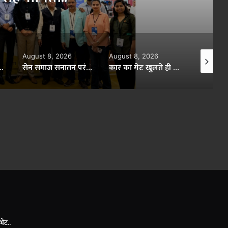
August 8, 2026
August 8, 2026
August 8
सेन समाज सनातन परंपराओं और सामाजिक समरसता का मजबूत आधार : CM विष्णु देव साय..
कार का गेट खुलते ही सड़क पर गिरा बाइक सवार, पिकअप ने रौंदा..
ऑयल पाम से लेकर आम-लीची, स्ट्रॉबेरी, टमाटर और फूलगोभी की खेती से बढ़ी आय..
ंट..