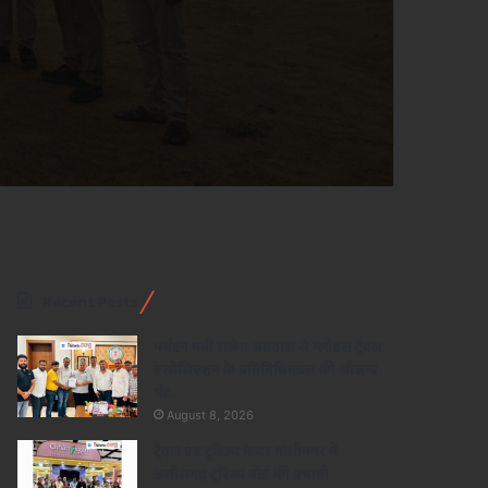
Recent Posts
पर्यटन मंत्री राजेश अग्रवाल से ग्लोबल ट्रैवल
एसोसिएशन के प्रतिनिधिमंडल की सौजन्य
भेंट..
August 8, 2026
ट्रैवल एंड टूरिज्म फेयर गांधीनगर में
छत्तीसगढ़ टूरिज्म बोर्ड की प्रभावी