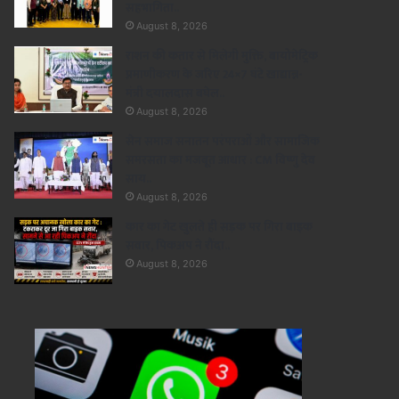
सहभागिता..
August 8, 2026
राशन की कतार से मिलेगी मुक्ति, बायोमेट्रिक
प्रमाणीकरण के जरिए 24×7 घंटे खाद्यान्न-
मंत्री दयालदास बघेल..
August 8, 2026
सेन समाज सनातन परंपराओं और सामाजिक
समरसता का मजबूत आधार : CM विष्णु देव
साय..
August 8, 2026
कार का गेट खुलते ही सड़क पर गिरा बाइक
सवार, पिकअप ने रौंदा..
August 8, 2026