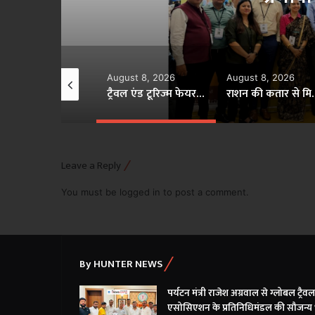
ugust 8, 2026
August 8, 2026
August 8, 2026
ट्रैवल एंड टूरिज्म फेयर गांधीनगर में छत्तीसगढ़ टूरिज्म बोर्ड की प्रभावी सहभागिता..
राशन की कतार से मिलेगी मुक्ति, बायोमेट्रिक प्रमाणीकरण के जरिए 24×7 घंटे खाद्यान्न- मंत्री दयालदास बघेल..
Leave a Reply
You must be
logged in
to post a comment.
By HUNTER NEWS
पर्यटन मंत्री राजेश अग्रवाल से ग्लोबल ट्रैवल
एसोसिएशन के प्रतिनिधिमंडल की सौजन्य भे