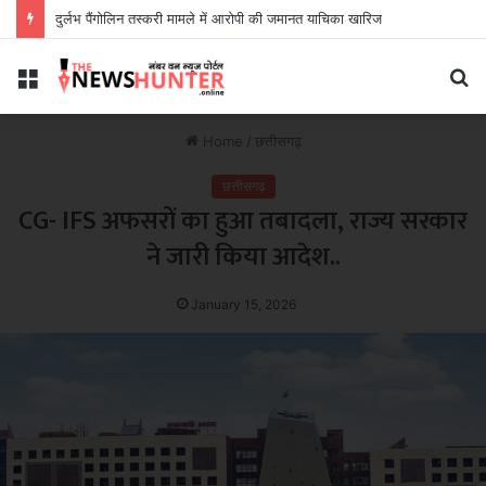
दुर्लभ पैंगोलिन तस्करी मामले में आरोपी की जमानत याचिका खारिज
Menu
S
fo
Home
/
छत्तीसगढ़
छत्तीसगढ़
CG- IFS अफसरों का हुआ तबादला, राज्य सरकार
ने जारी किया आदेश..
January 15, 2026