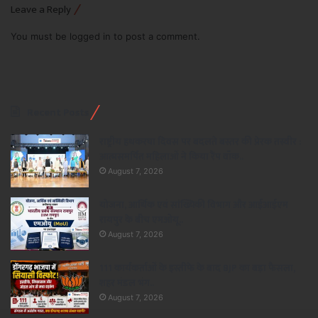
Leave a Reply
You must be
logged in
to post a comment.
Recent Posts
राष्ट्रीय हथकरघा दिवस पर बदलते बस्तर की प्रेरक तस्वीर :
आत्मसमर्पित महिलाओं ने किया रैंप वॉक..
August 7, 2026
योजना, आर्थिक एवं सांख्यिकी विभाग और आईआईएम
रायपुर के बीच एमओयू..
August 7, 2026
111 कार्यकर्ताओं के इस्तीफे के बाद BJP का बड़ा फैसला,
शहर मंडल भंग..
August 7, 2026