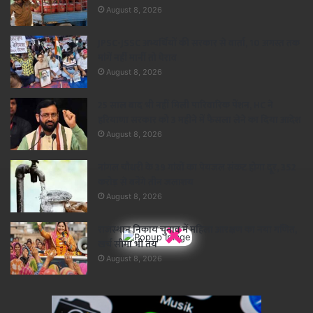
August 8, 2026
JPSC-JSSC अभ्यर्थियों की सरकार से वार्ता, 10 अगस्त तक
मांगें नहीं मानीं तो घेराव
August 8, 2026
25 साल बाद भी नहीं मिली पारिवारिक पेंशन, HC ने
हरियाणा सरकार को 3 महीने में फैसला लेने का दिया आदेश
August 8, 2026
नांगल चौधरी के 39 गांवों का पेयजल संकट होगा दूर, 352
करोड़ से बनेंगे तीन जलाशय
August 8, 2026
×
राजस्थान निकाय चुनाव में महिला आरक्षण का नया गणित,
खर्च सीमा भी तय
August 8, 2026