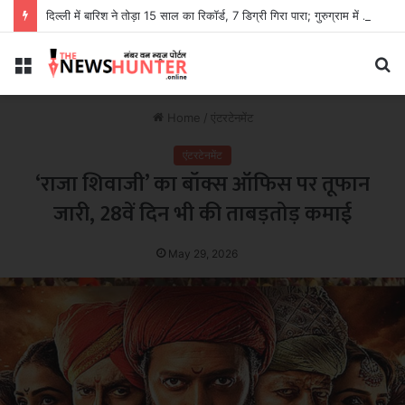
दिल्ली में बारिश ने तोड़ा 15 साल का रिकॉर्ड, 7 डिग्री गिरा पारा; गुरुग्राम में आज रेड अलर्ट
Menu
S
fo
Home
/
एंटरटेनमेंट
एंटरटेनमेंट
‘राजा शिवाजी’ का बॉक्स ऑफिस पर तूफान
जारी, 28वें दिन भी की ताबड़तोड़ कमाई
May 29, 2026