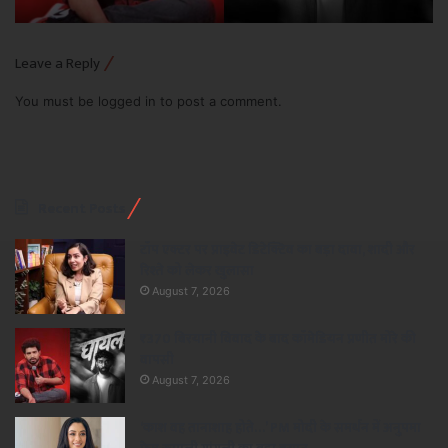
Leave a Reply
You must be
logged in
to post a comment.
Recent Posts
टॉप एक्टर पर प्राइवेट डिटेक्टिव का बड़ा दावा, शादी और
रिश्ते को लेकर खुलासा
August 7, 2026
₹370 बिरयानी विवाद के बाद कॉमेडियन प्रणीत मोरे की
वापसी
August 7, 2026
‘काश वह तानाशाह होते…’ PM मोदी के समर्थन में अनुपमा