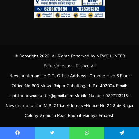
© Copyright 2026, All Rights Reserved by NEWSHUNTER
Editor/director : Dilshad Ali
Newshunter.online C.G. Office Address- Orrange Hive 6 Floor
Office No 603 Mowa Raipur Chhattisgarh Pin 492004 Email:
mail.thenewsshunter@gmail.com Mobile Number 9827113715-
Newshunter.online M.P. Office Address -House No 24 Shiv Nagar
Colony Vidhisha Road Bhopal Madhya Pradesh
Facebook
Twitter
WhatsApp
Telegram