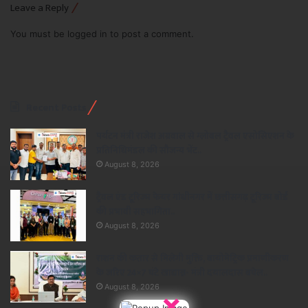
Leave a Reply
You must be
logged in
to post a comment.
Recent Posts
पर्यटन मंत्री राजेश अग्रवाल से ग्लोबल ट्रैवल एसोसिएशन के
प्रतिनिधिमंडल की सौजन्य भेंट..
August 8, 2026
ट्रैवल एंड टूरिज्म फेयर गांधीनगर में छत्तीसगढ़ टूरिज्म बोर्ड
की प्रभावी सहभागिता..
August 8, 2026
राशन की कतार से मिलेगी मुक्ति, बायोमेट्रिक प्रमाणीकरण
के जरिए 24×7 घंटे खाद्यान्न- मंत्री दयालदास बघेल..
August 8, 2026
×