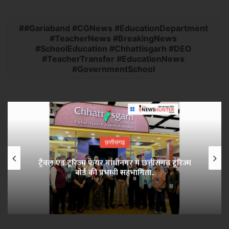
#Gariaband #CGNews #EducationDepartment
#TeacherNews #BreakingNews
#SchoolEducation #Chhattisgarh #DEO
#TeacherTransfer #EducationNews
#GovernmentSchool
छत्तीसगढ़
ट्रैवल एंड टूरिज्म फेयर गांधीनगर में छत्तीसगढ़ टूरिज्म
बोर्ड की प्रभावी सहभागिता..