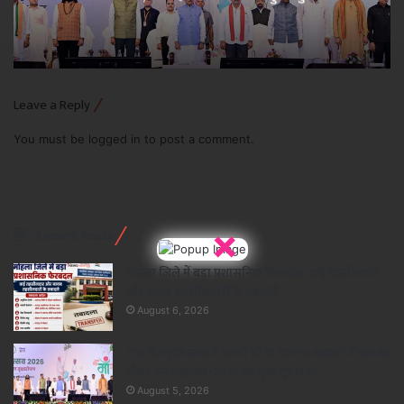
Leave a Reply
You must be
logged in
to post a comment.
×
Recent Posts
मोहला जिले में बड़ा प्रशासनिक फेरबदल, कई तहसीलदार
और नायब तहसीलदारों के तबादले..
August 6, 2026
CM विष्णुदेव साय ने अपनी माँ के नाम पर लगाया पीपल का
पौधा, वन महोत्सव-2026 का हुआ शुभारंभ..
August 5, 2026