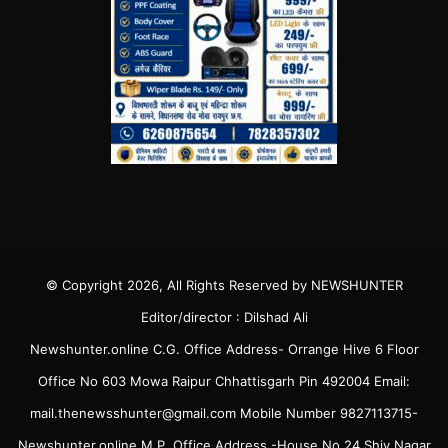
© Copyright 2026, All Rights Reserved by NEWSHUNTER
Editor/director : Dilshad Ali
Newshunter.online C.G. Office Address- Orrange Hive 6 Floor
Office No 603 Mowa Raipur Chhattisgarh Pin 492004 Email:
mail.thenewsshunter@gmail.com Mobile Number 9827113715-
Newshunter.online M.P. Office Address -House No 24 Shiv Nagar