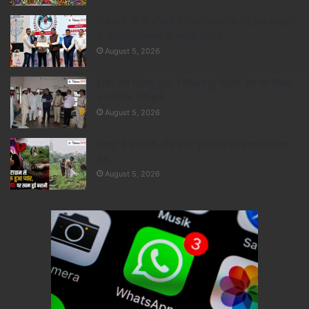
वित्त मंत्री ओ.पी. चौधरी ने किया सम्मानित, 13,912 आवेदनों
के सफल निराकरण से बनाया रिकॉर्ड..
August 5, 2026
डीजी जेल हिमांशु गुप्ता ने बिलासपुर केंद्रीय जेल का किया
आकस्मिक निरीक्षण..
August 5, 2026
रायपुर में सनसनी: तीन साल पुराने प्रेम संबंध का दर्दनाक
अंत..
August 5, 2026