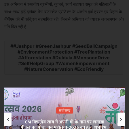
इस अभियान में स्थानीय ग्रामीणों, युवाओं, स्वयं सहायता समूह की महिलाओं के
साथ-साथ हाई इम्पैक्ट मेगा वाटरशेड प्रोजेक्ट के अंतर्गत हर्षा ट्रस्ट एवं बिहान के
बीपीएम की भी सक्रिय सहभागिता रही, जिससे अभियान को व्यापक जनसमर्थन और
गति मिल रही है।
#Jashpur #GreenJashpur #SeedBallCampaign
#EnvironmentProtection #TreePlantation
#Afforestation #Duldula #MonsoonDrive
#SelfHelpGroup #WomenEmpowerment
#NatureConservation #EcoFriendly
छत्तीसगढ़
CM विष्णुदेव साय ने अपनी माँ के नाम पर लगाया
पीपल का पौधा, वन महोत्सव-2026 का हुआ शुभारंभ..