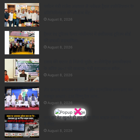
पर्यटन मंत्री राजेश अग्रवाल से ग्लोबल ट्रैवल एसोसिएशन के
प्रतिनिधिमंडल की सौजन्य भेंट..
August 8, 2026
ट्रैवल एंड टूरिज्म फेयर गांधीनगर में छत्तीसगढ़ टूरिज्म बोर्ड
की प्रभावी सहभागिता..
August 8, 2026
राशन की कतार से मिलेगी मुक्ति, बायोमेट्रिक प्रमाणीकरण
के जरिए 24×7 घंटे खाद्यान्न- मंत्री दयालदास बघेल..
August 8, 2026
सेन समाज सनातन परंपराओं और सामाजिक समरसता का
मजबूत आधार : CM विष्णु देव साय..
August 8, 2026
×
कार का गेट खुलते ही सड़क पर गिरा बाइक सवार, पिकअप
ने रौंदा..
August 8, 2026