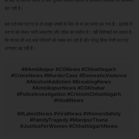
के बाद से आरोपी फरार है और पुलिस उसकी तलाश में संभावित ठिकानों पर छापेमारी
कर रही है।
इस दर्दनाक घटना से दो मासूम बच्चों के सिर से मां का साया उठ गया है। इलाके में
घटना को लेकर भारी आक्रोश और शोक का माहौल है। वहीं विशेषज्ञों का कहना है
कि शराब की लत कई परिवारों को तबाह कर रही है और घरेलू हिंसा जैसी घटनाएं
लगातार बढ़ रही हैं।
#Ambikapur #CGNews #Chhattisgarh
#CrimeNews #MurderCase #DomesticViolence
#AlcoholAddiction #BreakingNews
#AmbikapurNews #CGKhabar
#PoliceInvestigation #CrimeInChhattisgarh
#HindiNews
#LatestNews #ViralNews #WomenSafety
#FamilyTragedy #ManipurThana
#JusticeForWomen #ChhattisgarhNews