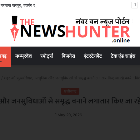
े गरमाया रायपुर, बजरंग दल ने किया घेराव; अरुण पन्नालाल गिरफ्तार..
सगढ़
मध्य्प्रदेश
स्पोर्ट्स
बिज़नेस
एंटरटेनमेंट
टेक एंड साइंस
़
/
शहर को सुव्यवस्थित, आधुनिक और जनसुविधाओं से समृद्ध बनाने लगातार किए जा रहे कार्य : वित्त
छत्तीसगढ़
 जनसुविधाओं से समृद्ध बनाने लगातार किए जा रहे कार्
May 20, 2026