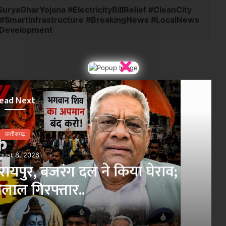
yaGharYojana #ElectricityBillRelief #CleanCity
#SmartInfrastructure #BreakingNews #LocalNews
cDevelopment
×
ead Next
छत्तीसगढ़
gust 8, 2026
रायपुर, बजरंग दल ने किया घेराव;
ालाल गिरफ्तार..