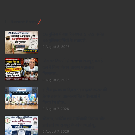
Recent Posts
CG पुलिस में बड़ा फेरबदल: SI-ASI समेत
46 पुलिसकर्मियों के तबादले..
August 8, 2026
शिव पर टिप्पणी से गरमाया रायपुर, बजरंग
दल ने किया घेराव; अरुण पन्नालाल
गिरफ्तार..
August 8, 2026
राष्ट्रीय हथकरघा दिवस पर बदलते बस्तर की
प्रेरक तस्वीर : आत्मसमर्पित महिलाओं ने
किया रैंप वॉक..
August 7, 2026
योजना, आर्थिक एवं सांख्यिकी विभाग और
आईआईएम रायपुर के बीच एमओयू..
August 7, 2026