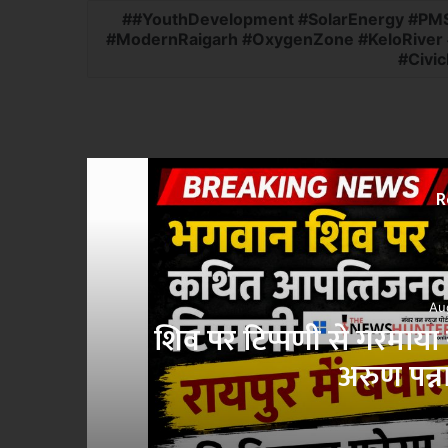
#YouthDevelopment #SolarEnergy #PMSur
#ModernRaigarh #OxygenZone #KeloRiver 
#Civi
R
Au
के
शिव पर टिप्पणी से गरमाया 
अरुण पन्न