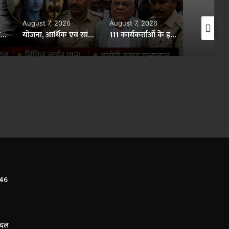
August 7, 2026
August 7, 2026
August 7,
राष्ट्रीय हथकरघा दिवस पर बदलते बस्तर की प्रेरक तस्वीर : आत्मसमर्पित महिलाओं ने किया रैंप वॉक..
योजना, आर्थिक एवं सांख्यिकी विभाग और आईआईएम रायपुर के बीच एमओयू..
111 कार्यकर्ताओं के इस्तीफे के बाद BJP का बड़ा फैसला, शहर मंडल भंग..
 46
ग दल