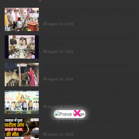
विष्णु सरकार ने बढ़ाया किसानों का मान-खेती किसानी को
मिला नया संबल..
August 10, 2026
प्रमुख सचिव सोनमणि बोरा ने ली विभागीय योजनाओं की
समीक्षा बैठक..
August 10, 2026
महिला किसान रैबाली कश्यप ने एकीकृत कृषि अपनाकर
रची सफलता की नई इबारत..
August 10, 2026
CM विष्णु देव साय ने हाथ में तिरंगा थामकर किया भव्य
तिरंगा यात्रा का नेतृत्व..
×
August 10, 2026
आधी रात छात्रावास में मचा हड़कंप, सांप के डसने से 3
छात्राओं की मौत..
August 10, 2026