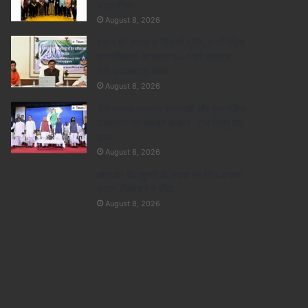
सहभागिता..
August 8, 2026
राशन की कतार से मिलेगी मुक्ति, बायोमेट्रिक
प्रमाणीकरण के जरिए 24×7 घंटे खाद्यान्न-
मंत्री दयालदास बघेल..
August 8, 2026
सेन समाज सनातन परंपराओं और सामाजिक
समरसता का मजबूत आधार : CM विष्णु देव
साय..
August 8, 2026
कार का गेट खुलते ही सड़क पर गिरा बाइक
सवार, पिकअप ने रौंदा..
August 8, 2026