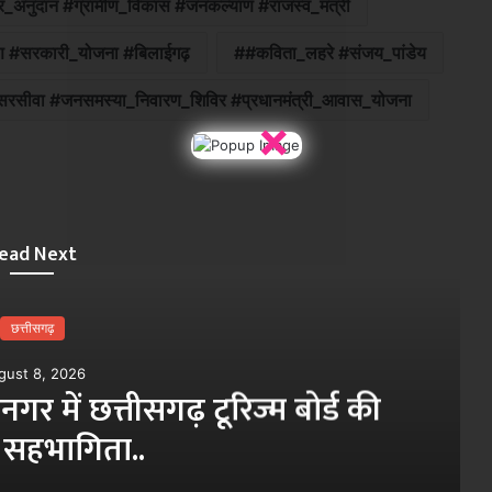
्टर_अनुदान #ग्रामीण_विकास #जनकल्याण #राजस्व_मंत्री
याण #सरकारी_योजना #बिलाईगढ़
#कविता_लहरे #संजय_पांडेय
 #सरसीवा #जनसमस्या_निवारण_शिविर #प्रधानमंत्री_आवास_योजना
×
ead Next
छत्तीसगढ़
August 8, 2026
न की कतार से मिलेगी मुक्ति, बायोमेट्रिक 
जरिए 24×7 घंटे खाद्यान्न- मंत्री दयालदा