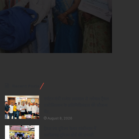
Recent Posts
पर्यटन मंत्री राजेश अग्रवाल से ग्लोबल ट्रैवल
एसोसिएशन के प्रतिनिधिमंडल की सौजन्य
भेंट..
August 8, 2026
ट्रैवल एंड टूरिज्म फेयर गांधीनगर में
छत्तीसगढ़ टूरिज्म बोर्ड की प्रभावी