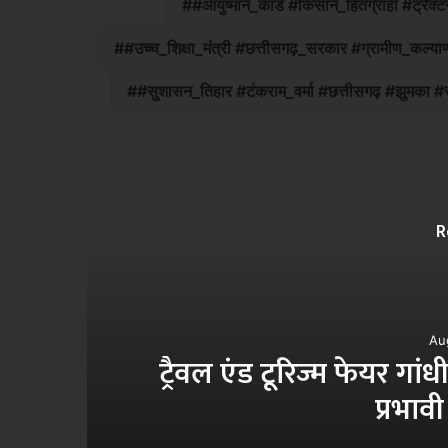
#आयुष्मान_कार्ड #किसान_हितग्राही #ट्रैक
#उच्च_शिक्षा_मंत्री #छत्तीसगढ़_सरकार #ग्रामीण_कल्
#सुशासन_तिहार #टंकराम_वर्मा #छत्तीसगढ़ #झुमका
R
 छत्तीसगढ़ टूरिज्म बोर्ड की
राश
िता..