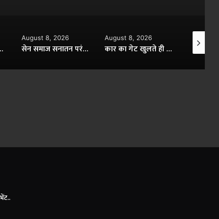
2026
August 8, 2026
August 8, 2026
A
सेन समाज सनातन परंपराओं और सामाजिक समरसता का मजबूत आधार : CM विष्णु देव साय..
कार का गेट खुलते ही सड़क पर गिरा बाइक सवार, पिकअप ने रौंदा..
ऑयल पाम से लेकर आम-लीची, स्ट्रॉबेरी, टमाटर और फूलगोभी की खेती से बढ़ी आय..
ंट..