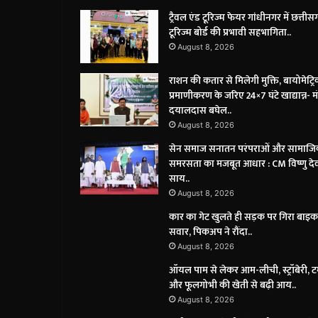
ट्रैवल एंड टूरिज्म फेयर गांधीनगर में छत्ती
टूरिज्म बोर्ड की प्रभावी सहभागिता..
August 8, 2026
राशन की कतार से मिलेगी मुक्ति, बायोमेट्र
प्रमाणीकरण के जरिए 24×7 घंटे खाद्यान्न- मंत
दयालदास बघेल..
August 8, 2026
सेन समाज सनातन परंपराओं और सामाज
समरसता का मजबूत आधार : CM विष्णु दे
साय..
August 8, 2026
कार का गेट खुलते ही सड़क पर गिरा बाइक
सवार, पिकअप ने रौंदा..
August 8, 2026
ऑयल पाम से लेकर आम-लीची, स्ट्रॉबेरी, 
और फूलगोभी की खेती से बढ़ी आय..
August 8, 2026