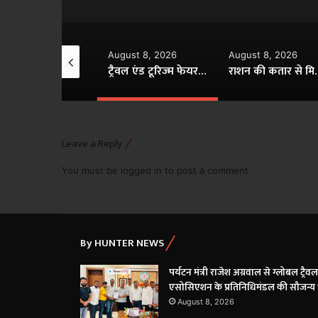
August 8, 2026
August 8, 2026
August 8, 
िमंडल की सौजन्य भेंट..
ट्रैवल एंड टूरिज्म फेयर गांधीनगर में छत्तीसगढ़ टूरिज्म बोर्ड की प्रभावी सहभागिता..
राशन की कतार से मिलेगी मुक्ति, बायोमेट्रिक प्रमाणीकरण के जरिए 24×7 घंटे खाद्यान्न- मंत्री दयालदास बघेल..
Leave a Reply
You must be
logged in
to post a comment.
By HUNTER NEWS
पर्यटन मंत्री राजेश अग्रवाल से ग्लोबल ट्रैवल
एसोसिएशन के प्रतिनिधिमंडल की सौजन्य भे
August 8, 2026