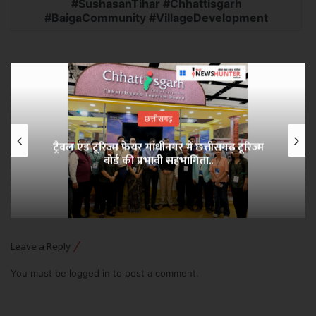
#SushasanTihar #Chhattisgarh
#BaigaCommunity #VillageDevelopment
छत्तीसगढ़
ट्रैवल एंड टूरिज्म फेयर गांधीनगर में छत्तीसगढ़ टूरिज्म
बोर्ड की प्रभावी सहभागिता..
Leave a Reply
You must be
logged in
to post a comment.