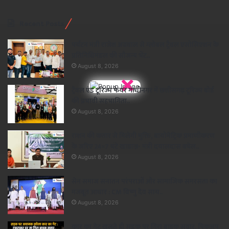
Recent Posts
पर्यटन मंत्री राजेश अग्रवाल से ग्लोबल ट्रैवल एसोसिएशन के
प्रतिनिधिमंडल की सौजन्य भेंट..
August 8, 2026
×
ट्रैवल एंड टूरिज्म फेयर गांधीनगर में छत्तीसगढ़ टूरिज्म बोर्ड
की प्रभावी सहभागिता..
August 8, 2026
राशन की कतार से मिलेगी मुक्ति, बायोमेट्रिक प्रमाणीकरण
के जरिए 24×7 घंटे खाद्यान्न- मंत्री दयालदास बघेल..
August 8, 2026
सेन समाज सनातन परंपराओं और सामाजिक समरसता का
मजबूत आधार : CM विष्णु देव साय..
August 8, 2026
कार का गेट खुलते ही सड़क पर गिरा बाइक सवार, पिकअप