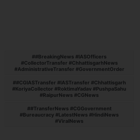
#BreakingNews #IASOfficers
#CollectorTransfer #ChhattisgarhNews
#AdministrativeTransfer #GovernmentOrder
#CGIASTransfer #IASTransfer #Chhattisgarh
#KoriyaCollector #RoktimaYadav #PushpaSahu
#RaipurNews #CGNews
#TransferNews #CGGovernment
#Bureaucracy #LatestNews #HindiNews
#ViralNews