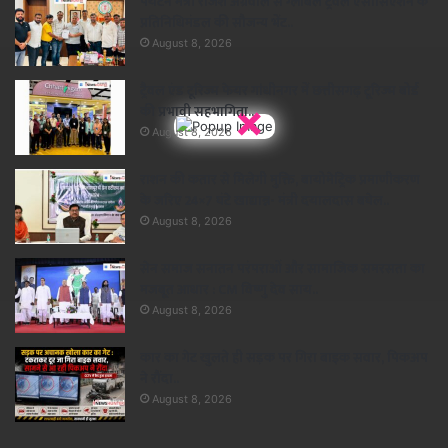
पर्यटन मंत्री राजेश अग्रवाल से ग्लोबल ट्रैवल एसोसिएशन के
प्रतिनिधिमंडल की सौजन्य भेंट..
August 8, 2026
ट्रैवल एंड टूरिज्म फेयर गांधीनगर में छत्तीसगढ़ टूरिज्म बोर्ड
×
की प्रभावी सहभागिता..
August 8, 2026
राशन की कतार से मिलेगी मुक्ति, बायोमेट्रिक प्रमाणीकरण
के जरिए 24×7 घंटे खाद्यान्न- मंत्री दयालदास बघेल..
August 8, 2026
सेन समाज सनातन परंपराओं और सामाजिक समरसता का
मजबूत आधार : CM विष्णु देव साय..
August 8, 2026
कार का गेट खुलते ही सड़क पर गिरा बाइक सवार, पिकअप
ने रौंदा..
August 8, 2026