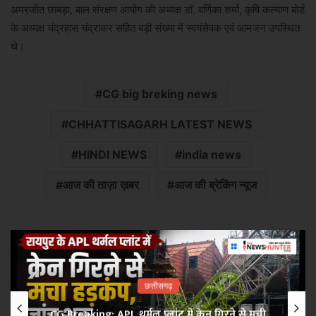
अमरजीत छाबड़ा, बाल संरक्षण आयोग की अध्यक्ष डॉ. वर्णिका शर्मा, कृषि कल्याण बोर्ड
के अध्यक्ष चंद्रहास चंद्राकर सहित बड़ी संख्या में स्वयंसेवक एवं आमजन उपस्थित
थे।
CG big breking news
CHHATTISAGARH LATEST NEWS
HINDI NEWS
india news
आज की ताज़ा ख़बर
आज की ब्रेकिंग न्यूज
छत्तीसगढ़
CG Breaking: APL थर्मल प्लांट में क्रेन गिरने से मची