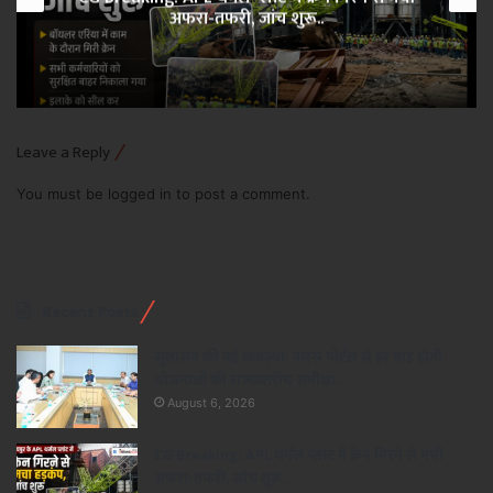
अफरा-तफरी, जांच शुरू..
Leave a Reply
You must be
logged in
to post a comment.
Recent Posts
सुशासन की नई व्यवस्था: पारस पोर्टल से हर माह होगी
योजनाओं की राज्यस्तरीय समीक्षा..
August 6, 2026
CG Breaking: APL थर्मल प्लांट में क्रेन गिरने से मची
अफरा-तफरी, जांच शुरू..